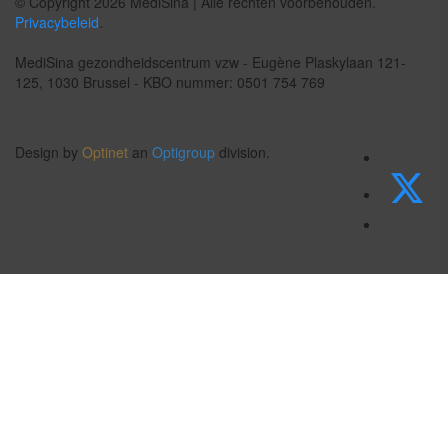
© Copyright 2026 MediSina | Alle rechten voorbehouden.
Privacybeleid
.
MediSina gezondheidscentrum vzw - Eugène Plaskylaan 121-
125, 1030 Brussel - KBO nummer: 0501 754 769
Design by
Optinet
an
Optigroup
division.