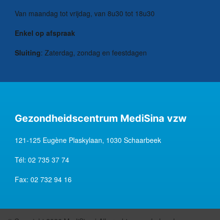
Van maandag tot vrijdag, van 8u30 tot 18u30
Enkel op afspraak
Sluiting
: Zaterdag, zondag en feestdagen
Gezondheidscentrum MediSina vzw
121-125 Eugène Plaskylaan, 1030 Schaarbeek
Tél:
02 735 37 74
Fax:
02 732 94 16