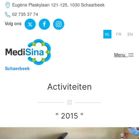
Eugène Plaskylaan 121-125, 1030 Schaarbeek
02 735 37 74
Volg ons
NL
FR
EN
Menu
Schaerbeek
Activiteiten
" 2015 "